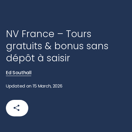
NV France – Tours
gratuits & bonus sans
dépôt à saisir
Ed Southall
Updated on 15 March, 2026