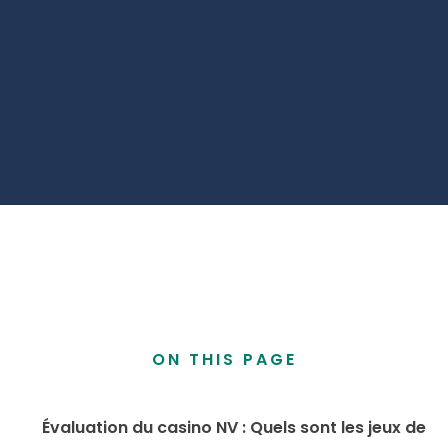
ON THIS PAGE
Évaluation du casino NV : Quels sont les jeux de ca