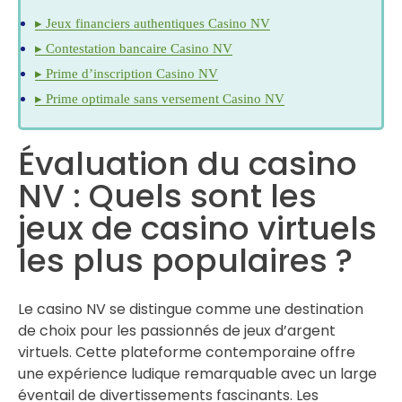
▸ Jeux financiers authentiques Casino NV
▸ Contestation bancaire Casino NV
▸ Prime d’inscription Casino NV
▸ Prime optimale sans versement Casino NV
Évaluation du casino
NV : Quels sont les
jeux de casino virtuels
les plus populaires ?
Le casino NV se distingue comme une destination
de choix pour les passionnés de jeux d’argent
virtuels. Cette plateforme contemporaine offre
une expérience ludique remarquable avec un large
éventail de divertissements fascinants. Les